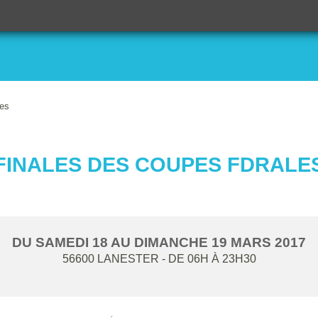
les
FINALES DES COUPES FDRALE
DU
SAMEDI
18
AU
DIMANCHE
19
MARS
2017
56600
LANESTER
- DE 06H À 23H30