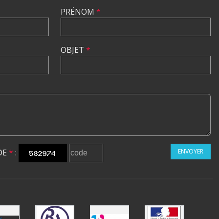
PRÉNOM
*
OBJET
*
DE
*
:
ENVOYER