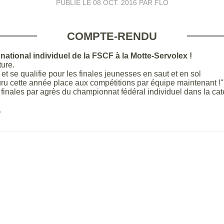
PUBLIÉ LE
08 OCT. 2016
PAR FLO
COMPTE-RENDU
ational individuel de la FSCF à la Motte-Servolex !
ture.
t se qualifie pour les finales jeunesses en saut et en sol
ouru cette année place aux compétitions par équipe maintenant !"
 finales par agrès du championnat fédéral individuel dans la c
.