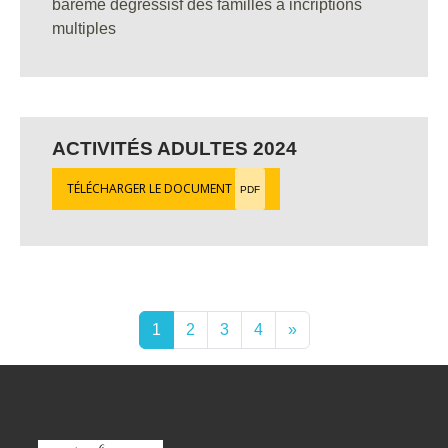
bareme dégressisf des familles à incriptions
multiples
ACTIVITÉS ADULTES 2024
TÉLÉCHARGER LE DOCUMENT
PDF
1
2
3
4
»