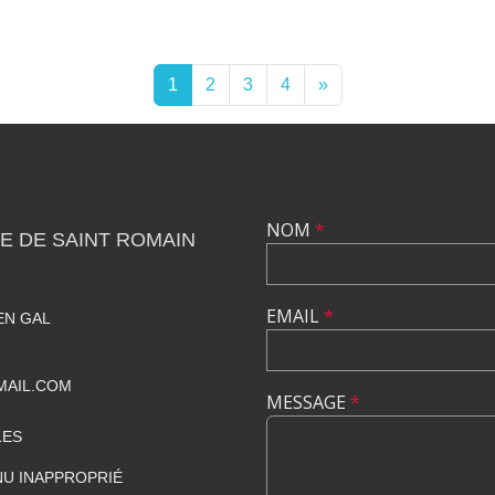
1
2
3
4
»
NOM
*
E DE SAINT ROMAIN
EMAIL
*
EN GAL
MAIL.COM
MESSAGE
*
LES
U INAPPROPRIÉ